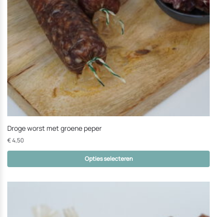
kunnen
worden
Droge worst met groene peper
€
4,50
Opties selecteren
Dit
product
heeft
opties