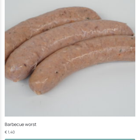
Barbecue worst
€
1,40