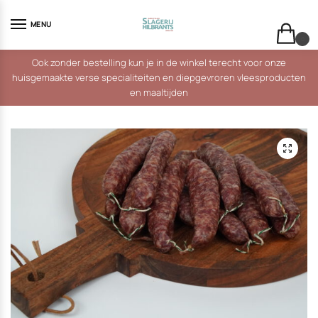
Skip
Skip
to
to
MENU
navigation
content
0
Ook zonder bestelling kun je in de winkel terecht voor onze
huisgemaakte verse specialiteiten en diepgevroren vleesproducten
en maaltijden