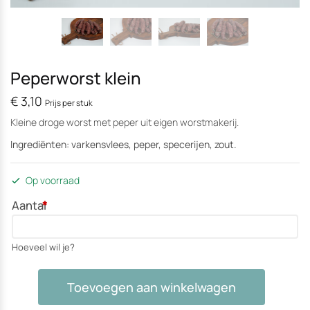
Peperworst klein
€
3,10
Prijs per stuk
Kleine droge worst met peper uit eigen worstmakerij.
Ingrediënten: varkensvlees, peper, specerijen, zout.
Op voorraad
Aantal
*
Hoeveel wil je?
Peperworst
Toevoegen aan winkelwagen
klein
aantal