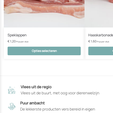
Speklappen
Haaskarbonad
€
1,20
€
1,60
Prijs per stuk
Prijs per stuk
Opties selecteren
Dit
Dit
product
product
heeft
heeft
opties
opties
die
die
Vlees uit de regio
op
op
Vlees uit de buurt, met oog voor dierenwelzijn
de
de
productpagina
productpagin
Puur ambacht
gekozen
gekozen
De lekkerste producten vers bereid in eigen
kunnen
kunnen