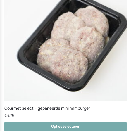
die
op
de
productpagina
gekozen
kunnen
worden
Gourmet select – gepaneerde mini hamburger
€
5,75
Opties selecteren