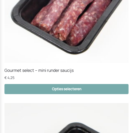
worden
Gourmet select – mini runder saucijs
€
4,25
Opties selecteren
Dit
product
heeft
opties
die
op