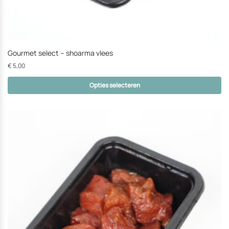
Gourmet select – shoarma vlees
€
5,00
Opties selecteren
Dit
product
heeft
opties
die
op
de
productpagina
gekozen
kunnen
worden