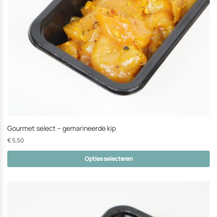
kunnen
worden
Gourmet select – gemarineerde kip
€
5,50
Opties selecteren
Dit
product
heeft
opties