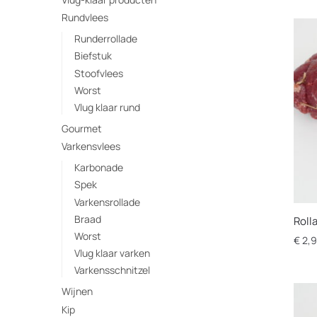
Rundvlees
Runderrollade
Biefstuk
Stoofvlees
Worst
Vlug klaar rund
Gourmet
Varkensvlees
Karbonade
Spek
Varkensrollade
Braad
Roll
Worst
€
2,9
Vlug klaar varken
Dit
Varkensschnitzel
prod
Wijnen
heef
Kip
opti