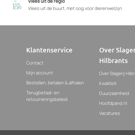
Vlees uit de regio
prod
Vlees uit de buurt, met oog voor dierenwelzijn
geko
kun
wor
Klantenservice
Over Slager
Hilbrants
Contact
Mijn account
Over Slagerij Hilb
Bestellen, betalen & afhalen
Kwaliteit
Terugbetaal- en
Duurzaamheid
retourneringsbeleid
Hoofdpand.nl
Vacatures