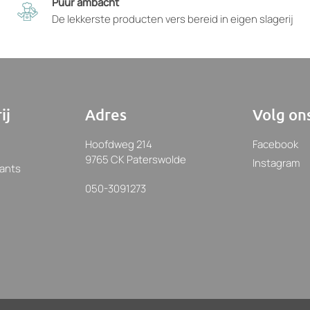
Puur ambacht
uctpagina
De lekkerste producten vers bereid in eigen slagerij
zen
nen
den
ij
Adres
Volg on
Hoofdweg 214
Facebook
9765 CK Paterswolde
Instagram
rants
050-3091273