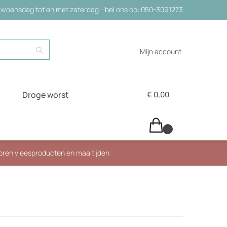
woensdag tot en met zaterdag - bel ons op: 050-3091273
Zoeken
Mijn account
Droge worst
€
0,00
0
roren vleesproducten en maaltijden