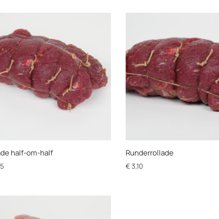
ade half-om-half
Runderrollade
5
€
3,10
Dit
uct
product
t
heeft
es
opties