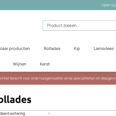
Open op 
Zoeken
naar:
klaar producten
Rollades
Kip
Lamsvlees
Wijnen
Kerst
e winkel terecht voor onze huisgemaakte verse specialiteiten en diepgev
ollades