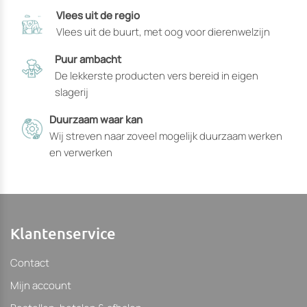
die
die
Vlees uit de regio
op
op
Vlees uit de buurt, met oog voor dierenwelzijn
de
de
productpagina
productpagin
Puur ambacht
gekozen
gekozen
De lekkerste producten vers bereid in eigen
kunnen
kunnen
slagerij
worden
worden
Duurzaam waar kan
Wij streven naar zoveel mogelijk duurzaam werken
en verwerken
Klantenservice
Contact
Mijn account