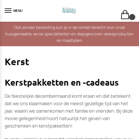
Skip
Skip
to
to
MENU
navigation
content
0
Ook zonder bestelling kun je in de winkel terecht voor onze
huisgemaakte verse specialiteiten en diepgevroren vleesproducten
en maaltijden
Kerst
Kerstpakketten en -cadeaus
De feestelijke decembermaand komt eraan en dat betekent
dat we ons klaarmaken voor de meest gezellige tijd van het
jaar, waarin we samenkomen met familie en vrienden. Bij deze
mooie gelegenheid hoort natuurlijk het geven van
geschenken en kerstpakketten!