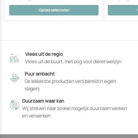
Opties selecteren
Dit
Dit
product
product
heeft
heeft
opties
opties
die
die
Vlees uit de regio
op
op
Vlees uit de buurt, met oog voor dierenwelzijn
de
de
productpagina
productpagin
Puur ambacht
gekozen
gekozen
De lekkerste producten vers bereid in eigen
kunnen
kunnen
slagerij
worden
worden
Duurzaam waar kan
Wij streven naar zoveel mogelijk duurzaam werken
en verwerken