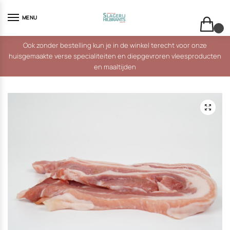
Skip
Skip
to
to
MENU
navigation
content
0
Ook zonder bestelling kun je in de winkel terecht voor onze
huisgemaakte verse specialiteiten en diepgevroren vleesproducten
en maaltijden