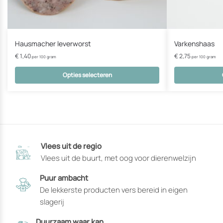
Hausmacher leverworst
Varkenshaas
€
1,40
€
2,75
per 100 gram
per 100 gram
Opties selecteren
Dit
Dit
product
product
heeft
heeft
opties
opties
die
die
Vlees uit de regio
op
op
Vlees uit de buurt, met oog voor dierenwelzijn
de
de
productpagina
productpagin
Puur ambacht
gekozen
gekozen
De lekkerste producten vers bereid in eigen
kunnen
kunnen
slagerij
worden
worden
Duurzaam waar kan