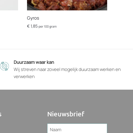
Gyros
€
1,85
per 100 gram
Dit
product
heeft
opties
Duurzaam waar kan
die
Wij streven naar zoveel mogelijk duurzaam werken en
op
verwerken
de
productpagina
gekozen
kunnen
worden
s
Nieuwsbrief
Naam