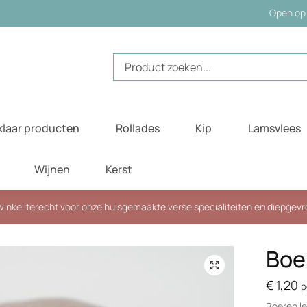
Open op 
Zoeken
naar:
klaar producten
Rollades
Kip
Lamsvlees
Wijnen
Kerst
e winkel terecht voor onze huisgemaakte verse specialiteiten en diepgev
Boe
€
1,20
p
Boeren le