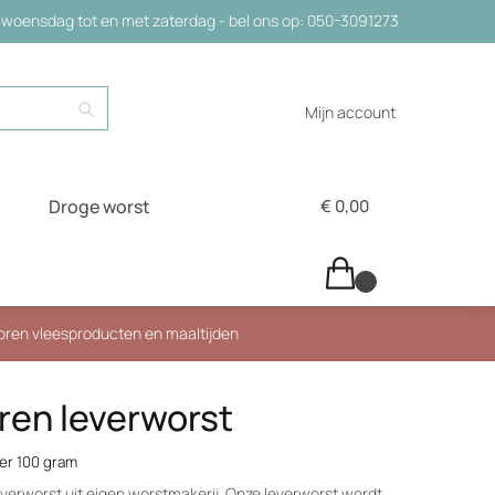
woensdag tot en met zaterdag - bel ons op: 050-3091273
Zoeken
Mijn account
Droge worst
€
0,00
0
roren vleesproducten en maaltijden
ren leverworst
er 100 gram
verworst uit eigen worstmakerij. Onze leverworst wordt