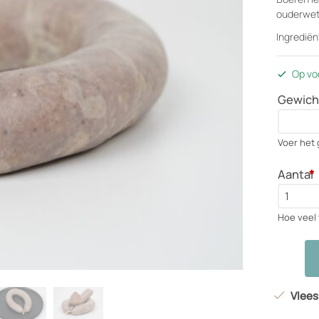
ouderwets
Ingrediën
Op vo
Gewicht
Voer het 
Aantal
*
Hoe veel 
Boeren
leverwor
aantal
Vlees