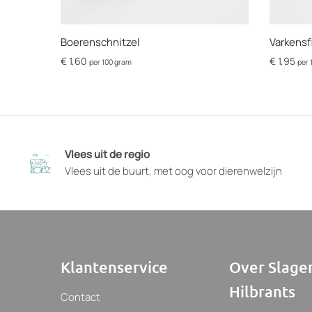
Boerenschnitzel
Varkensf
€
1,60
€
1,95
per 100 gram
per 
Dit
Dit
product
product
heeft
heeft
opties
opties
die
die
Vlees uit de regio
op
op
Vlees uit de buurt, met oog voor dierenwelzijn
de
de
productpagina
product
gekozen
gekozen
kunnen
kunnen
worden
worden
Klantenservice
Over Slager
Hilbrants
Contact