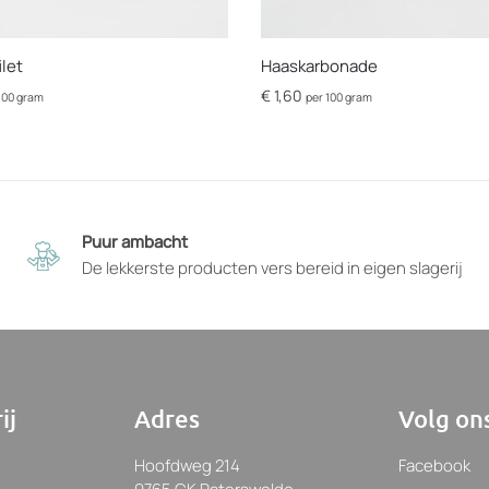
ilet
Haaskarbonade
€
1,60
100 gram
per 100 gram
Dit
product
heeft
opties
die
Puur ambacht
op
De lekkerste producten vers bereid in eigen slagerij
de
pagina
productpagina
gekozen
kunnen
worden
ij
Adres
Volg on
Hoofdweg 214
Facebook