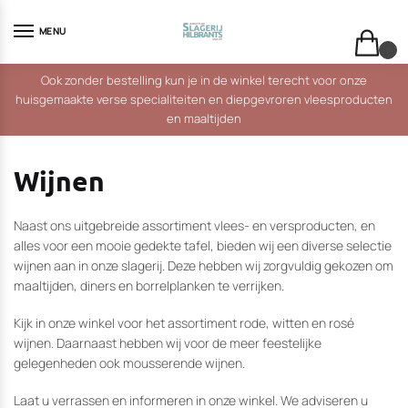
Skip
Skip
to
to
MENU
navigation
content
0
Ook zonder bestelling kun je in de winkel terecht voor onze
huisgemaakte verse specialiteiten en diepgevroren vleesproducten
en maaltijden
Wijnen
Naast ons uitgebreide assortiment vlees- en versproducten, en
alles voor een mooie gedekte tafel, bieden wij een diverse selectie
wijnen aan in onze slagerij. Deze hebben wij zorgvuldig gekozen om
maaltijden, diners en borrelplanken te verrijken.
Kijk in onze winkel voor het assortiment rode, witten en rosé
wijnen. Daarnaast hebben wij voor de meer feestelijke
gelegenheden ook mousserende wijnen.
Laat u verrassen en informeren in onze winkel. We adviseren u