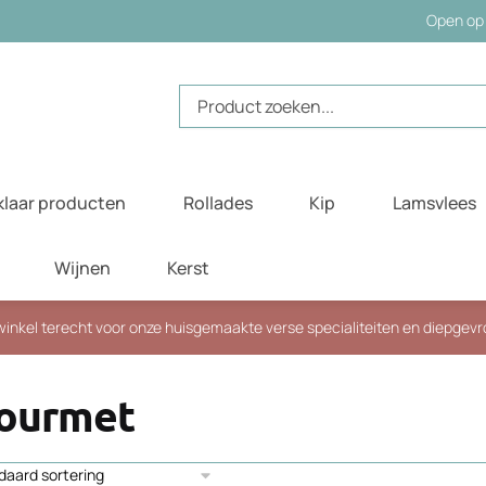
Open op 
Zoeken
naar:
klaar producten
Rollades
Kip
Lamsvlees
Wijnen
Kerst
e winkel terecht voor onze huisgemaakte verse specialiteiten en diepgev
ourmet