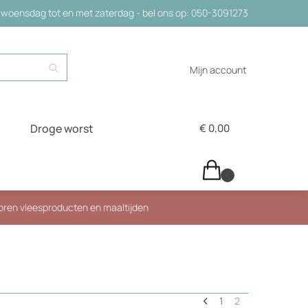
woensdag tot en met zaterdag - bel ons op: 050-3091273
Zoeken
Mijn account
Droge worst
€
0,00
0
roren vleesproducten en maaltijden
1
2