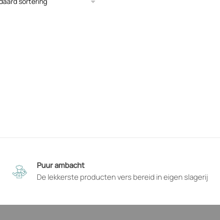
es
uctpagina
zen
nen
den
Puur ambacht
De lekkerste producten vers bereid in eigen slagerij