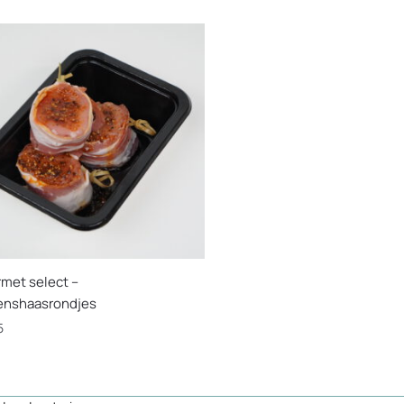
met select –
enshaasrondjes
5
uct
t