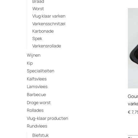
Braad
Worst
Vlug klaar varken
Varkensschnitzel
Karbonade
Spek
Varkensrollade
Wijnen
Kip
Specialiteiten
Kalfsvlees
Lamsvlees
Barbecue
Gour
Droge worst
vark
Rollades
€
7,7
Vlug-klaar producten
Dit
Rundvlees
prod
Biefstuk
heef