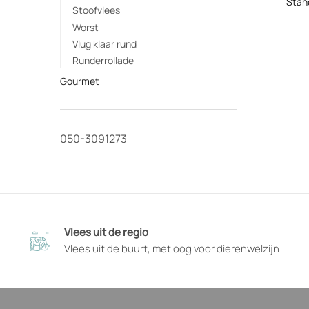
Stoofvlees
opti
Worst
die
Vlug klaar rund
op
Runderrollade
de
prod
Gourmet
geko
kun
wor
050-3091273
Vlees uit de regio
Vlees uit de buurt, met oog voor dierenwelzijn