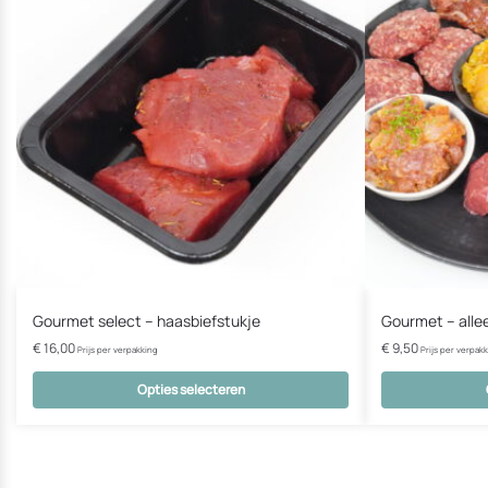
Gourmet select – haasbiefstukje
Gourmet – alle
€
16,00
€
9,50
Prijs per verpakking
Prijs per verpak
Opties selecteren
Dit
Dit
product
product
heeft
heeft