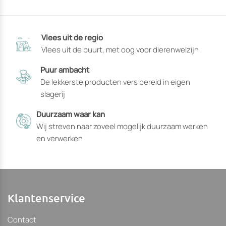
opties
opties
die
die
op
op
Vlees uit de regio
de
de
Vlees uit de buurt, met oog voor dierenwelzijn
productpagina
productpagin
gekozen
gekozen
Puur ambacht
kunnen
kunnen
De lekkerste producten vers bereid in eigen
worden
worden
slagerij
Duurzaam waar kan
Wij streven naar zoveel mogelijk duurzaam werken
en verwerken
Klantenservice
Contact