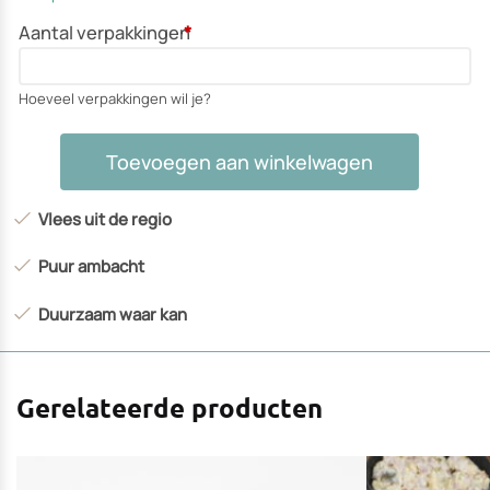
Aantal verpakkingen
*
Hoeveel verpakkingen wil je?
Gourmet
Toevoegen aan winkelwagen
select
-
Vlees uit de regio
gemarineerde
kip
Puur ambacht
aantal
Duurzaam waar kan
Gerelateerde producten