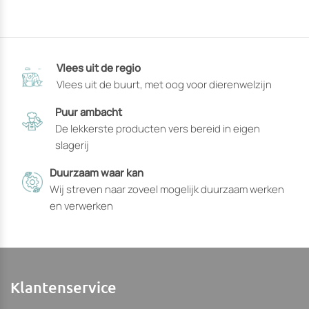
product
heeft
heeft
opties
opties
die
die
op
Vlees uit de regio
op
de
Vlees uit de buurt, met oog voor dierenwelzijn
de
productpagin
productpagina
gekozen
Puur ambacht
gekozen
kunnen
De lekkerste producten vers bereid in eigen
kunnen
worden
slagerij
worden
Duurzaam waar kan
Wij streven naar zoveel mogelijk duurzaam werken
en verwerken
Klantenservice