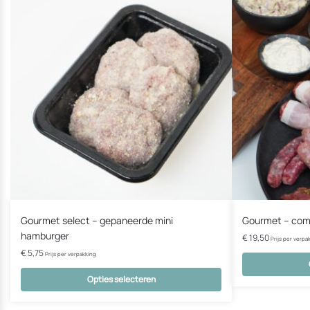
Gourmet select – gepaneerde mini
Gourmet – com
hamburger
€
19,50
Prijs per verpa
€
5,75
Prijs per verpakking
Opties selecteren
Dit
Dit
product