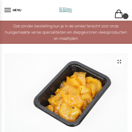
Skip
Skip
to
to
MENU
navigation
content
0
Ook zonder bestelling kun je in de winkel terecht voor onze
huisgemaakte verse specialiteiten en diepgevroren vleesproducten
en maaltijden