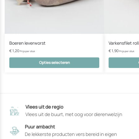
Boeren leverworst
Varkensfilet rol
€
1,20
€
1,90
Prijs per stuk
Prijs per stuk
Opties selecteren
Dit
Dit
product
product
heeft
heeft
opties
opties
die
die
Vlees uit de regio
op
op
Vlees uit de buurt, met oog voor dierenwelzijn
de
de
productpagina
productpagin
Puur ambacht
gekozen
gekozen
De lekkerste producten vers bereid in eigen
kunnen
kunnen