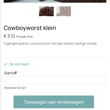
Cowboyworst klein
€
3,10
Prijs per stuk
Eigengemaakte cowboyworst met een ietwat zoetige smaak.
Op voorraad
Aantal
*
Hoeveel wil je?
Cowboyworst
Toevoegen aan winkelwagen
klein
aantal