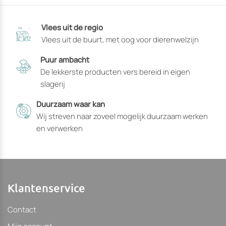
opties
opties
die
die
Vlees uit de regio
op
op
Vlees uit de buurt, met oog voor dierenwelzijn
de
de
productpagina
productpagin
Puur ambacht
gekozen
gekozen
De lekkerste producten vers bereid in eigen
kunnen
kunnen
slagerij
worden
worden
Duurzaam waar kan
Wij streven naar zoveel mogelijk duurzaam werken
en verwerken
Klantenservice
Contact