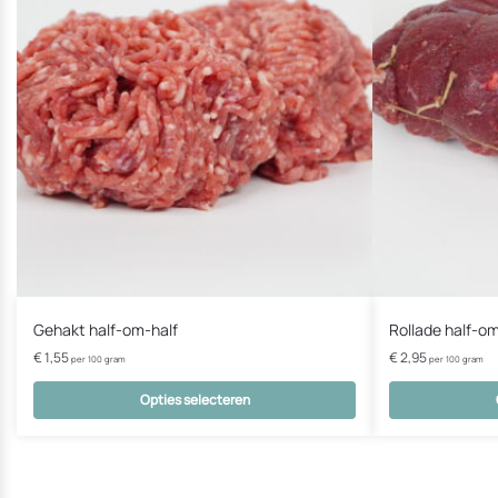
Gehakt half-om-half
Rollade half-om
€
1,55
€
2,95
per 100 gram
per 100 gram
Opties selecteren
Dit
Dit
product
product
heeft
heeft