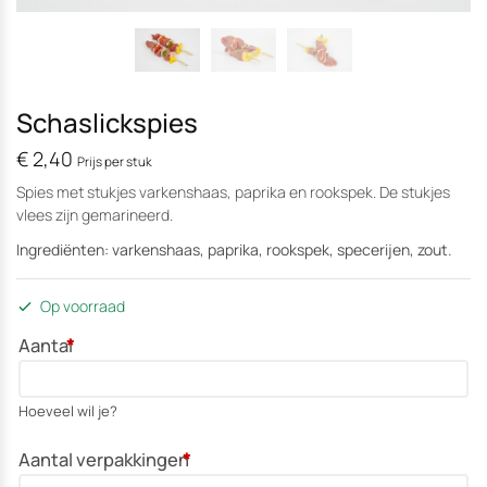
Schaslickspies
€
2,40
Prijs per stuk
Spies met stukjes varkenshaas, paprika en rookspek. De stukjes
vlees zijn gemarineerd.
Ingrediënten: varkenshaas, paprika, rookspek, specerijen, zout.
Op voorraad
Aantal
*
Hoeveel wil je?
Aantal verpakkingen
*