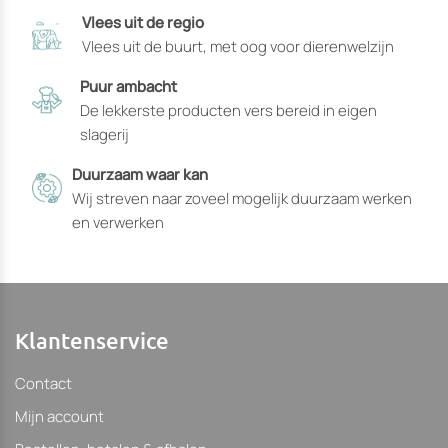
die
die
Vlees uit de regio
op
op
Vlees uit de buurt, met oog voor dierenwelzijn
de
de
productpagina
productpagin
Puur ambacht
gekozen
gekozen
De lekkerste producten vers bereid in eigen
kunnen
kunnen
slagerij
worden
worden
Duurzaam waar kan
Wij streven naar zoveel mogelijk duurzaam werken
en verwerken
Klantenservice
Contact
Mijn account