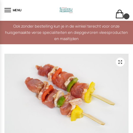
Skip
Skip
to
to
MENU
navigation
content
0
Ook zonder bestelling kun je in de winkel terecht voor onze
huisgemaakte verse specialiteiten en diepgevroren vleesproducten
en maaltijden