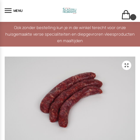
Skip
Skip
to
to
MENU
navigation
content
0
Ook zonder bestelling kun je in de winkel terecht voor onze
huisgemaakte verse specialiteiten en diepgevroren vleesproducten
en maaltijden