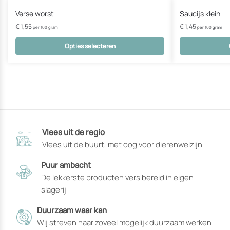
Verse worst
Saucijs klein
€
1,55
€
1,45
per 100 gram
per 100 gram
Opties selecteren
Dit
Dit
product
product
heeft
heeft
opties
opties
die
die
op
op
Vlees uit de regio
de
de
Vlees uit de buurt, met oog voor dierenwelzijn
productpagina
productpagin
gekozen
gekozen
Puur ambacht
kunnen
kunnen
De lekkerste producten vers bereid in eigen
worden
worden
slagerij
Duurzaam waar kan
Wij streven naar zoveel mogelijk duurzaam werken