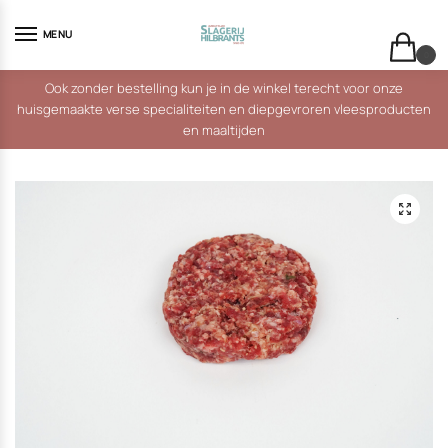
Skip
Skip
to
to
MENU
navigation
content
0
Ook zonder bestelling kun je in de winkel terecht voor onze
huisgemaakte verse specialiteiten en diepgevroren vleesproducten
en maaltijden