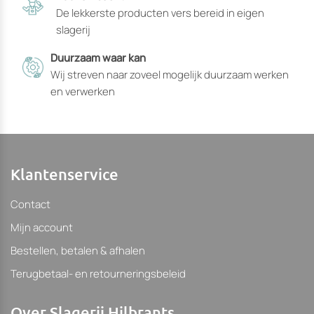
gekozen
gekozen
De lekkerste producten vers bereid in eigen
kunnen
kunnen
slagerij
worden
worden
Duurzaam waar kan
Wij streven naar zoveel mogelijk duurzaam werken
en verwerken
Klantenservice
Contact
Mijn account
Bestellen, betalen & afhalen
Terugbetaal- en retourneringsbeleid
Over Slagerij Hilbrants