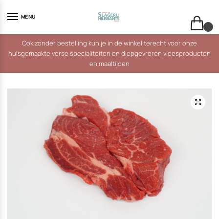
Skip
Skip
to
to
MENU
navigation
content
0
Ook zonder bestelling kun je in de winkel terecht voor onze
huisgemaakte verse specialiteiten en diepgevroren vleesproducten
en maaltijden