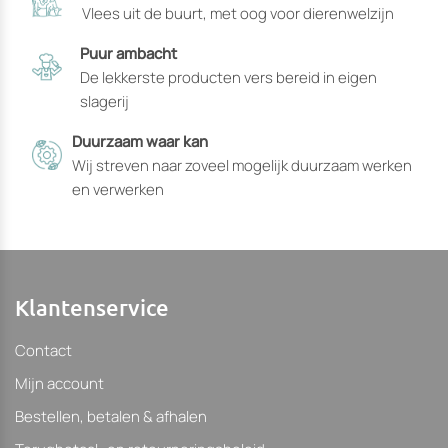
Vlees uit de buurt, met oog voor dierenwelzijn
de
de
productpagina
productpagin
Puur ambacht
gekozen
gekozen
De lekkerste producten vers bereid in eigen
kunnen
kunnen
slagerij
worden
worden
Duurzaam waar kan
Wij streven naar zoveel mogelijk duurzaam werken
en verwerken
Klantenservice
Contact
Mijn account
Bestellen, betalen & afhalen