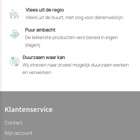
die
die
Vlees uit de regio
op
op
Vlees uit de buurt, met oog voor dierenwelzijn
de
de
productpagina
productpagin
Puur ambacht
gekozen
gekozen
De lekkerste producten vers bereid in eigen
kunnen
kunnen
slagerij
worden
worden
Duurzaam waar kan
Wij streven naar zoveel mogelijk duurzaam werken
en verwerken
Klantenservice
Contact
Mijn account