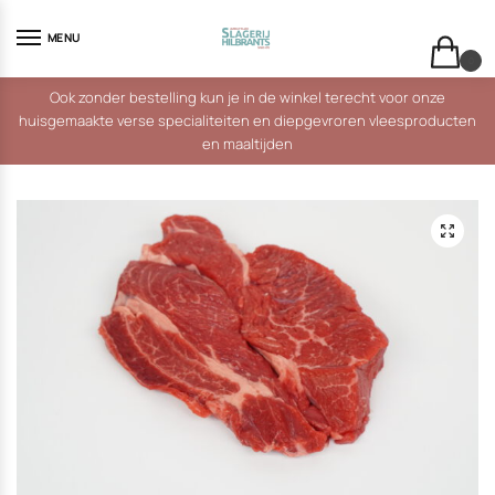
Skip
Skip
to
to
MENU
navigation
content
0
Ook zonder bestelling kun je in de winkel terecht voor onze
huisgemaakte verse specialiteiten en diepgevroren vleesproducten
en maaltijden