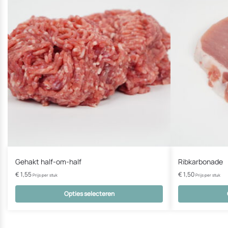
Gehakt half-om-half
Ribkarbonade
€
1,55
€
1,50
Prijs per stuk
Prijs per stuk
Opties selecteren
Dit
Dit
product
product