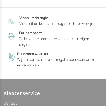
heeft
heeft
opties
opties
die
die
Vlees uit de regio
op
op
Vlees uit de buurt, met oog voor dierenwelzijn
de
de
productpagina
productpagin
Puur ambacht
gekozen
gekozen
De lekkerste producten vers bereid in eigen
kunnen
kunnen
slagerij
worden
worden
Duurzaam waar kan
Wij streven naar zoveel mogelijk duurzaam werken
en verwerken
Klantenservice
Contact